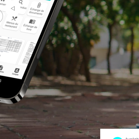
Amphimill is a comprehensive application designed 
throughout their university journey. It brings toget
studies, finding accommodation, administrative
DOWNLOAD