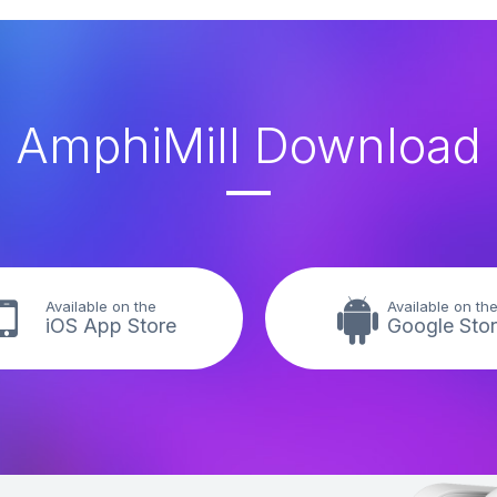
AmphiMill Download
Available on the
Available on th
iOS App Store
Google Sto