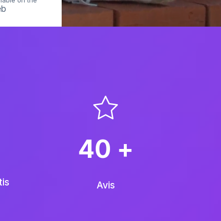
lable on the
eb
40
+
tis
Avis