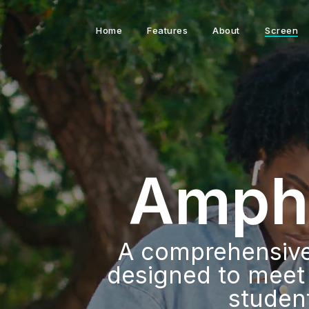
Home
Features
About
Screen
Mill
application
he needs of
.