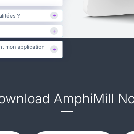
litées ?
nt mon application
ownload AmphiMill N