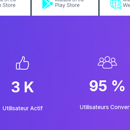
le on the
Available on the
Avai
 Store
Play Store
W
95
%
3
K
Utilisateurs Conver
Utilisateur Actif