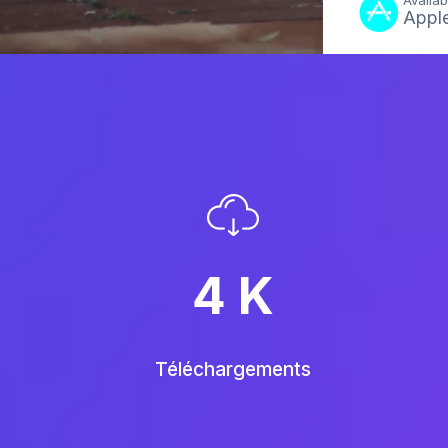
Availab
Apple
4
K
Téléchargements