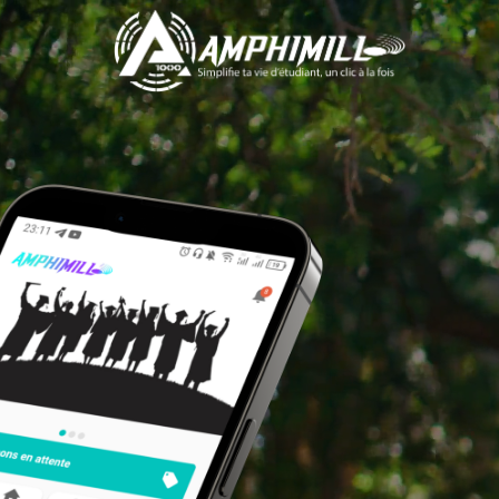
Amphi
A comprehensive 
designed to meet t
students