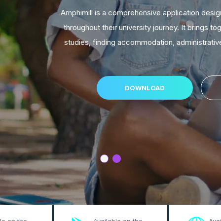
to simplify the lives of students
her essential tools for organizing
 management and life on campus.
LEARN MORE